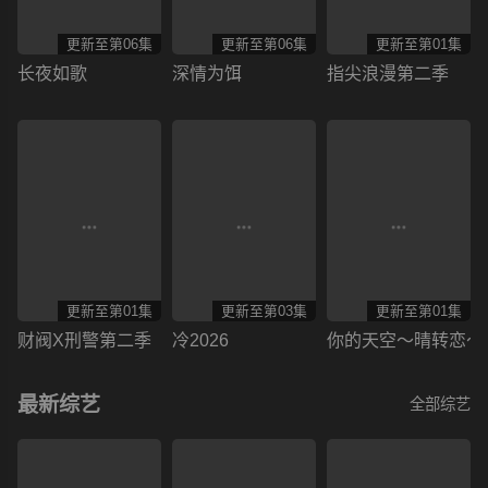
更新至第06集
更新至第06集
更新至第01集
长夜如歌
深情为饵
指尖浪漫第二季
更新至第01集
更新至第03集
更新至第01集
财阀X刑警第二季
冷2026
你的天空～晴转恋～
最新综艺
全部综艺