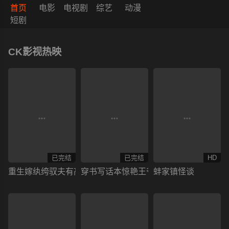
首页
电影
电视剧
综艺
动漫
短剧
CK影视热映
已完结
已完结
HD
重生嫁纨绔驭夫有高招
穿书写话本惊艳王爷
蚌家镇怪谈